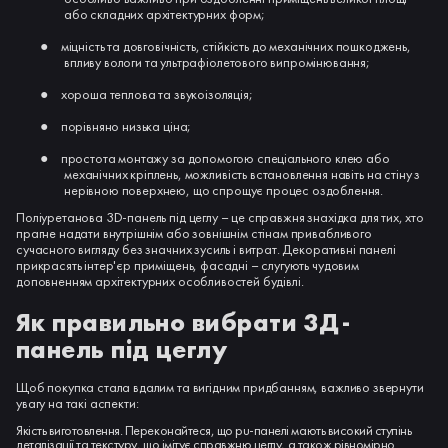
або складних архітектурних форм;
●
міцність та довговічність, стійкість до механічних пошкоджень,
впливу вологи та ультрафіолетового випромінювання;
●
хороша теплова та звукоізоляція;
●
порівняно низька ціна;
●
простота монтажу за допомогою спеціального клею або
механічних кріплень, можливість встановлення навіть на стіну з
нерівною поверхнею, що спрощує процес оздоблення.
Поліуретанова 3D-панель під цеглу – це справжня знахідка для тих, хто
прагне надати внутрішнім або зовнішнім стінам привабливого
сучасного вигляду без значних зусиль і витрат. Декоративні панелі
прикрасять інтер'єр приміщень, фасадні – слугують чудовим
доповненням архітектурних особливостей будівлі.
Як правильно вибрати 3Д-
панель під цеглу
Щоб покупка стала вдалим та вигідним придбанням, важливо звернути
увагу на такі аспекти:
Якість виготовлення. Переконайтеся, що pu-панелі мають високий ступінь
деталізації та текстуру, що імітує справжню цеглу, а також рівномірно