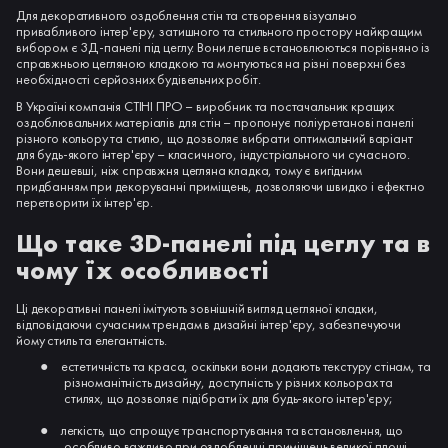
Для декоративного оздоблення стін та створення візуально
привабливого інтер'єру, затишного та стильного простору найкращим
вибором є 3Д-панелі під цеглу. Вони легше встановлюються порівняно із
справжньою цегляною кладкою та монтуються на різні поверхні без
необхідності серйозних будівельних робіт.
В Україні компанія СТІНІ ПРО – виробник та постачальник кращих
оздоблювальних матеріалів для стін – пропонує поліуретанові панелі
різного кольору та стилю, що дозволяє вибрати оптимальний варіант
для будь-якого інтер'єру – класичного, індустріального чи сучасного.
Вони дешевші, ніж справжня цегляна кладка, тому є вигідним
придбанням при декоруванні приміщень, дозволяючи швидко і ефектно
перетворити їх інтер'єр.
Що таке 3D-панелі під цеглу та в
чому їх особливості
Ці декоративні панелі імітують зовнішній вигляд цегляної кладки,
відповідаючи сучасним трендам в дизайні інтер'єру, забезпечуючи
йому стиль та елегантність.
●
естетичність та краса, оскільки вони додають текстуру стінам, та
різноманітність дизайну, доступність у різних кольорах та
стилях, що дозволяє підібрати їх для будь-якого інтер'єру;
●
легкість, що спрощує транспортування та встановлення, що
особливо важливо при оздобленні приміщень великої площі