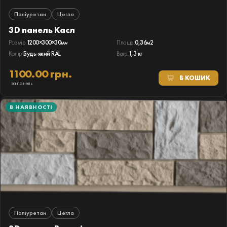
Поліуретан
Цегла
3D панель Касл
Розмір:
1200×300×30мм
Площа:
0,36м2
Колір:
Будь-який RAL
Вага:
1,3 кг
1100.00 грн.
В КОШИК
за панель
В НАЯВНОСТІ
Поліуретан
Цегла