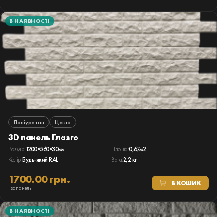
В НАЯВНОСТІ
Поліуретан
Цегла
3D панель Глазго
Розмір:
1200×560×30мм
Площа:
0,67м2
Колір:
Будь-який RAL
Вага:
2,2 кг
1700.00 грн.
В КОШИК
за панель
В НАЯВНОСТІ