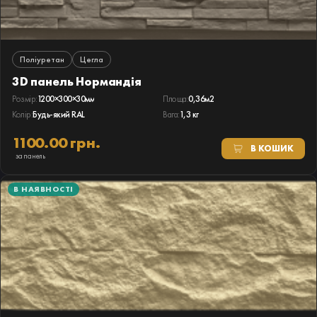
Поліуретан
Цегла
3D панель Нормандія
Розмір:
1200×300×30мм
Площа:
0,36м2
Колір:
Будь-який RAL
Вага:
1,3 кг
1100.00 грн.
В КОШИК
за панель
В НАЯВНОСТІ