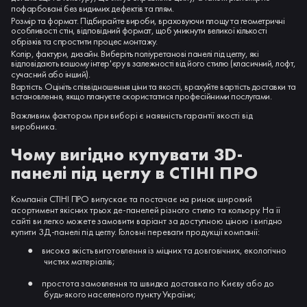
пофарбовані без видимих дефектів та плям.
Розмір та формат. Підбирайте вироби, враховуючи площу та геометричні
особливості стін, відповідний формат, щоб уникнути великої кількості
обрізків та спростити процес монтажу.
Колір, фактури, дизайн. Виберіть поліуретанові панелі під цеглу, які
відповідають вашому інтер'єру в залежності від його стилю (класичний, лофт,
сучасний або інший).
Вартість. Оцініть співвідношення ціни та якості, врахуйте вартість доставки та
встановлення, якщо плануєте скористатися професійними послугами.
Важливим фактором при виборі є наявність гарантії якості від
виробника.
Чому вигідно купувати 3D-
панелі під цеглу в СТІНІ ПРО
Компанія СТІНІ ПРО випускає та постачає на ринок широкий
асортимент якісних трьох де-панелей різного стилю та кольору. На її
сайті ви легко можете замовити варіант за доступною ціною і вигідно
купити 3Д-панелі під цеглу. Головні переваги продукції компанії:
●
висока якість виготовлення із міцних та довговічних, екологічно
чистих матеріалів;
●
простота замовлення та швидка доставка по Києву або до
будь-якого населеного пункту України;