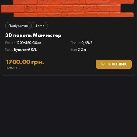
Поліуретан
Цегла
3D панель Манчестер
Розмір:
1200×560×30мм
Площа:
0,67м2
Колір:
Будь-який RAL
Вага:
2,2 кг
1700.00 грн.
В КОШИК
за панель