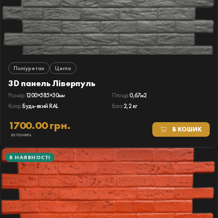
Поліуретан
Цегла
3D панель Ліверпуль
Розмір:
1200×585×30мм
Площа:
0,67м2
Колір:
Будь-який RAL
Вага:
2,2 кг
1700.00 грн.
В КОШИК
за панель
В НАЯВНОСТІ