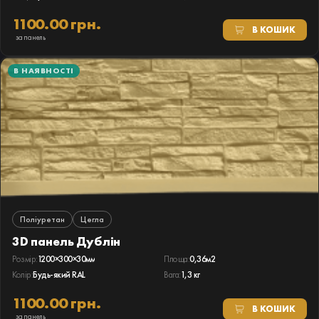
1100.00 грн.
В КОШИК
за панель
В НАЯВНОСТІ
Поліуретан
Цегла
3D панель Дублін
Розмір:
1200×300×30мм
Площа:
0,36м2
Колір:
Будь-який RAL
Вага:
1,3 кг
1100.00 грн.
В КОШИК
за панель