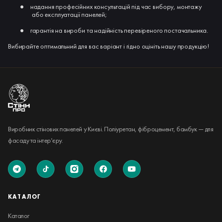
●
надання професійних консультацій під час вибору, монтажу
або експлуатації панелей;
●
гарантія на вироби та надійність перевіреного постачальника.
Вибирайте оптимальний для вас варіант і гідно оцініть нашу продукцію!
Виробник стінових панелей у Києві. Поліуретан, фіброцемент, бамбук — для
фасаду та інтер'єру.
КАТАЛОГ
Каталог