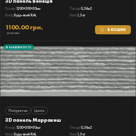
3D панель Венеція
Розмір:
1200×300×30мм
Площа:
0,36м2
Колір:
Будь-який RAL
Вага:
1,3 кг
1100.00 грн.
В КОШИК
за панель
В НАЯВНОСТІ
Поліуретан
Цегла
3D панель Марракеш
Розмір:
1200×300×30мм
Площа:
0,36м2
Колір:
Будь-який RAL
Вага:
1,3 кг