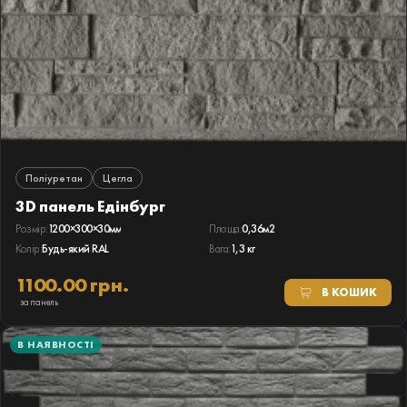
Поліуретан
Цегла
3D панель Едінбург
Розмір:
1200×300×30мм
Площа:
0,36м2
Колір:
Будь-який RAL
Вага:
1,3 кг
1100.00 грн.
В КОШИК
за панель
В НАЯВНОСТІ