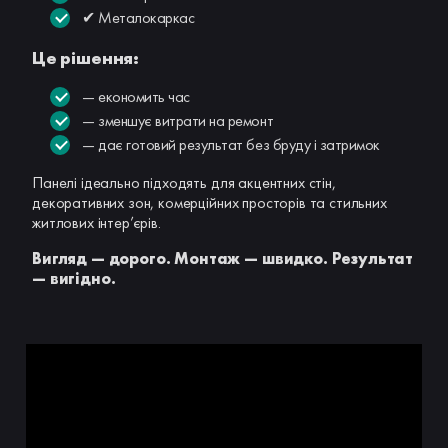
✔ Металокаркас
Це рішення:
— економить час
— зменшує витрати на ремонт
— дає готовий результат без бруду і затримок
Панелі ідеально підходять для акцентних стін,
декоративних зон, комерційних просторів та стильних
житлових інтер’єрів.
Вигляд — дорого. Монтаж — швидко. Результат
— вигідно.