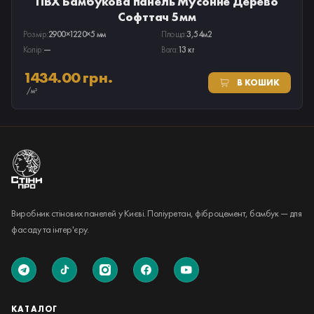
ПВХ Бамбукова панель Мусонне Дерево
Софттач 5мм
Розмір:
2900×1220×5 мм
Площа:
3,54м2
Колір:
—
Вага:
13 кг
1434.00 грн.
В КОШИК
/м²
Виробник стінових панелей у Києві. Поліуретан, фіброцемент, бамбук — для
фасаду та інтер'єру.
КАТАЛОГ