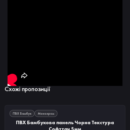
Схожі пропозиції
В НАЯВНОСТІ
ПВХ Бамбук
Монохром
ПВХ Бамбукова панель Чорна Текстура
Софттач 5мм