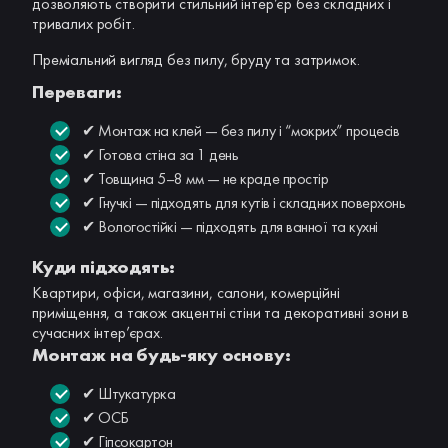
дозволяють створити стильний інтер’єр без складних і
тривалих робіт.
Преміальний вигляд без пилу, бруду та затримок.
Переваги:
✔ Монтаж на клей — без пилу і “мокрих” процесів
✔ Готова стіна за 1 день
✔ Товщина 5–8 мм — не краде простір
✔ Гнучкі — підходять для кутів і складних поверхонь
✔ Вологостійкі — підходять для ванної та кухні
Куди підходять:
Квартири, офіси, магазини, салони, комерційні
приміщення, а також акцентні стіни та декоративні зони в
сучасних інтер’єрах.
Монтаж на будь-яку основу:
✔ Штукатурка
✔ ОСБ
✔ Гіпсокартон