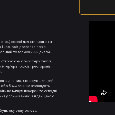
нові) панелі для стильного та
 і кольорів дозволяє легко
кальний та гармонійний дизайн.
, створюючи атмосферу тепла,
нтер’єрів, офісів і ресторанів,
і.
ення для тих, хто цінує швидкий
5 або 8 мм вони не зменшують
іть на вигнуті поверхні та складні
ння у приміщеннях із підвищеною
будь-яку рівну основу: