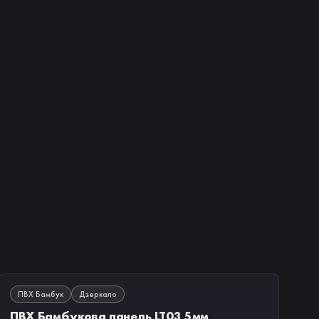
В НАЯВНОСТІ
ПВХ Бамбук
Дзеркало
ПВХ Бамбукова панель LT03 5мм