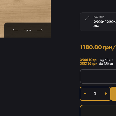
РОЗМІР
2900×1220×
мм
Гортати
1180.00 грн/
3966.10 грн.
від 50 шт
3757.36 грн.
від 150 шт
−
+