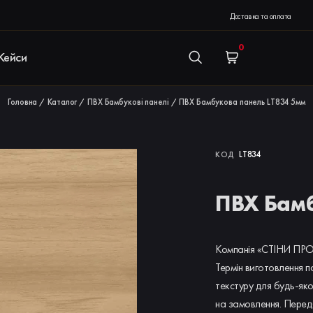
Доставка та оплата
0
Кейси
Головна
Каталог
ПВХ Бамбукові панелі
ПВХ Бамбукова панель LT834 5мм
/
/
/
LT834
КОД
ПВХ Бамб
Компанія «СТІНИ ПРО»
Термін виготовлення п
текстуру для будь-яко
на замовлення. Перед