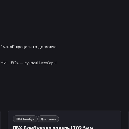
 “мокрі” процеси та дозволяє
ІНИ ПРО» — сучасні інтер’єрні
В НАЯВНОСТІ
ПВХ Бамбук
Дзеркало
ПВХ Бамбукова панель LT02 5мм