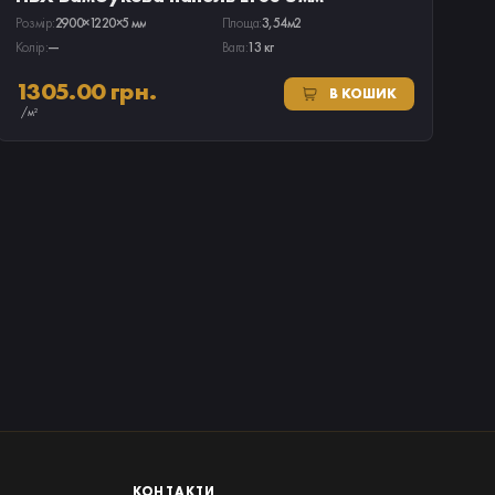
Розмір:
2900×1220×5 мм
Площа:
3,54м2
Колір:
—
Вага:
13 кг
1305.00 грн.
В КОШИК
/м²
КОНТАКТИ