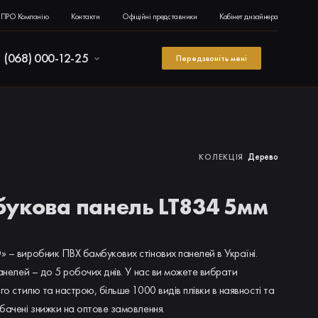
ПРО Компанію
Контакти
Офіційні представники
Кабінет дизайнера
(068) 000-12-25
Передзвоніть мені
Дерево
КОЛЕКЦІЯ
укова панель LT834 5мм
 – виробник ПВХ бамбукових стінових панелей в Україні.
анелей – до 5 робочих днів. У нас ви можете вибрати
го стилю та настрою, більше 1000 видів плівки в наявності та
бачені знижки на оптове замовлення.