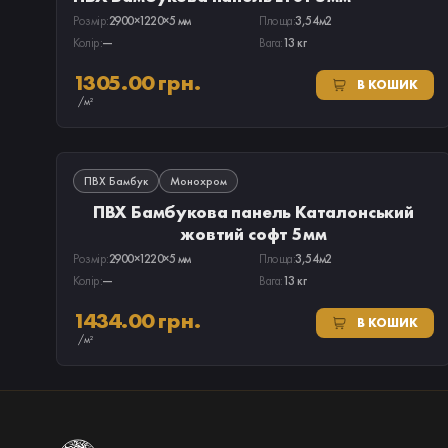
Розмір:
2900×1220×5 мм
Площа:
3,54м2
Колір:
—
Вага:
13 кг
1305.00 грн.
В КОШИК
/м²
В НАЯВНОСТІ
ПВХ Бамбук
Монохром
ПВХ Бамбукова панель Каталонський
жовтий софт 5мм
Розмір:
2900×1220×5 мм
Площа:
3,54м2
Колір:
—
Вага:
13 кг
1434.00 грн.
В КОШИК
/м²