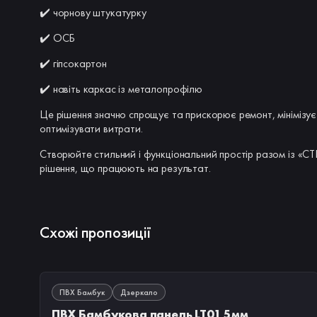
✔️ чорнову штукатурку
✔️ ОСБ
✔️ гіпсокартон
✔️ навіть каркас із металопрофілю
Це рішення значно спрощує та прискорює ремонт, мінімізує
оптимізувати витрати.
Створюйте стильний і функціональний простір разом із «СТ
рішення, що працюють на результат.
Схожі пропозиції
В НАЯВНОСТІ
ПВХ Бамбук
Дзеркало
ПВХ Бамбукова панель LT01 5мм