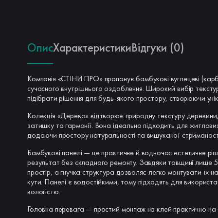
Опис
Характеристики
Відгуки (0)
Компанія «СТІНИ ПРО» пропонує бамбукові вуглецеві (карбо
сучасного внутрішнього оздоблення. Широкий вибір текстур
підібрати рішення для будь-якого простору, створюючи уні
Колекція «Дерево» відтворює природну текстуру деревини
затишку та гармонії. Вона ідеально підходить для житлових і
додаючи простору натуральності та вишуканої стриманост
Бамбукові панелі — це практичне й водночас естетичне ріш
результат без складного ремонту. Завдяки товщині лише 
простір, а гнучка структура дозволяє легко монтувати їх нав
кути. Панелі є водостійкими, тому підходять для використа
вологістю.
Головна перевага — простий монтаж на клей практично на 