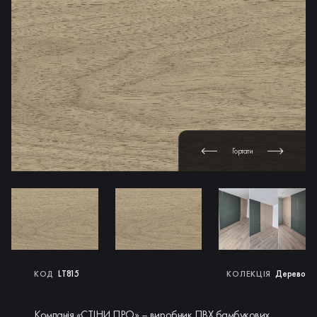
Гортати
LT815
Дерево
КОД
КОЛЕКЦІЯ
Компанія «СТІНИ ПРО» – виробник ПВХ бамбукових