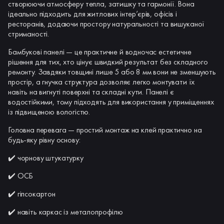
створюючи атмосферу тепла, затишку та гармонії. Вона
ідеально підходить для житлових інтер’єрів, офісів і
ресторанів, додаючи простору натуральності та вишуканої
стриманості.
Бамбукові панелі — це практичне й водночас естетичне
рішення для тих, хто цінує швидкий результат без складного
ремонту. Завдяки товщині лише 5 або 8 мм вони не зменшують
простір, а гнучка структура дозволяє легко монтувати їх
навіть на вигнуті поверхні та складні кути. Панелі є
водостійкими, тому підходять для використання у приміщеннях
із підвищеною вологістю.
Головна перевага — простий монтаж на клей практично на
будь-яку рівну основу:
✔️ чорнову штукатурку
✔️ ОСБ
✔️ гіпсокартон
✔️ навіть каркас із металопрофілю