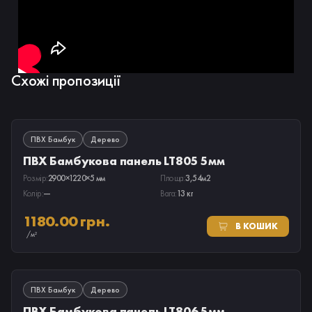
Схожі пропозиції
В НАЯВНОСТІ
ПВХ Бамбук
Дерево
ПВХ Бамбукова панель LT805 5мм
Розмір:
2900×1220×5 мм
Площа:
3,54м2
Колір:
—
Вага:
13 кг
1180.00 грн.
В КОШИК
/м²
В НАЯВНОСТІ
ПВХ Бамбук
Дерево
ПВХ Бамбукова панель LT806 5мм