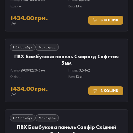
Колір:
—
Вага:
13 кг
1434.00 грн.
В КОШИК
/м²
В НАЯВНОСТІ
ПВХ Бамбук
Монохром
ПВХ Бамбукова панель Смарагд Софттач
5мм
Розмір:
2900×1220×5 мм
Площа:
3,54м2
Колір:
—
Вага:
13 кг
1434.00 грн.
В КОШИК
/м²
В НАЯВНОСТІ
ПВХ Бамбук
Монохром
ПВХ Бамбукова панель Сапфір Східний