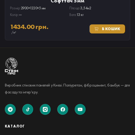
Софттач 5мм
Розмір:
2900×1220×5 мм
Площа:
3,54м2
Колір:
—
Вага:
13 кг
1434.00 грн.
В КОШИК
/м²
Виробник стінових панелей у Києві. Поліуретан, фіброцемент, бамбук — для
фасаду та інтер'єру.
КАТАЛОГ