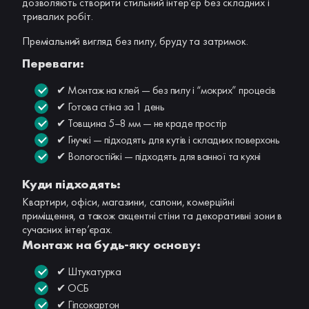
дозволяють створити стильний інтер’єр без складних і
тривалих робіт.
Преміальний вигляд без пилу, бруду та затримок.
Переваги:
✔ Монтаж на клей — без пилу і “мокрих” процесів
✔ Готова стіна за 1 день
✔ Товщина 5–8 мм — не краде простір
✔ Гнучкі — підходять для кутів і складних поверхонь
✔ Вологостійкі — підходять для ванної та кухні
Куди підходять:
Квартири, офіси, магазини, салони, комерційні
приміщення, а також акцентні стіни та декоративні зони в
сучасних інтер’єрах.
Монтаж на будь-яку основу:
✔ Штукатурка
✔ ОСБ
✔ Гіпсокартон