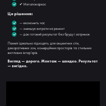
✔ Металокаркас
Це рішення:
— економить час
— зменшує витрати на ремонт
— дає готовий результат без бруду і затримок
Панелі ідеально підходять для акцентних стін,
декоративних зон, комерційних просторів та стильних
житлових інтер’єрів.
Вигляд — дорого. Монтаж — швидко. Результат
— вигідно.