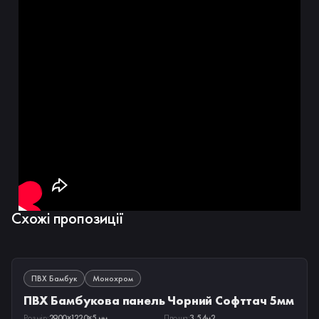
Схожі пропозиції
В НАЯВНОСТІ
ПВХ Бамбук
Монохром
ПВХ Бамбукова панель Чорний Софттач 5мм
Розмір:
2900×1220×5 мм
Площа:
3,54м2