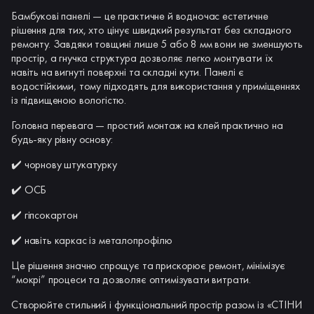
Бамбукові панелі — це практичне й водночас естетичне
рішення для тих, хто цінує швидкий результат без складного
ремонту. Завдяки товщині лише 5 або 8 мм вони не зменшують
простір, а гнучка структура дозволяє легко монтувати їх
навіть на вигнуті поверхні та складні кути. Панелі є
водостійкими, тому підходять для використання у приміщеннях
із підвищеною вологістю.
Головна перевага — простий монтаж на клей практично на
будь-яку рівну основу:
✔️ чорнову штукатурку
✔️ ОСБ
✔️ гіпсокартон
✔️ навіть каркас із металопрофілю
Це рішення значно спрощує та прискорює ремонт, мінімізує
“мокрі” процеси та дозволяє оптимізувати витрати.
Створюйте стильний і функціональний простір разом із «СТІНИ