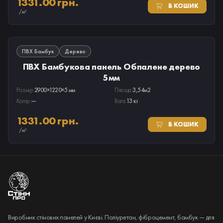
1331.00 грн.
В КОШИК
/м²
В НАЯВНОСТІ
ПВХ Бамбук
Дерево
ПВХ Бамбукова панель Обпалене дерево
5мм
Розмір:
2900×1220×5 мм
Площа:
3,54м2
Колір:
—
Вага:
13 кг
1331.00 грн.
В КОШИК
/м²
Виробник стінових панелей у Києві. Поліуретан, фіброцемент, бамбук — для