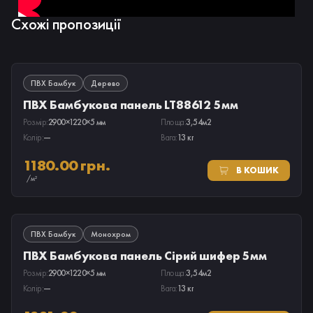
Схожі пропозиції
В НАЯВНОСТІ
ПВХ Бамбук
Дерево
ПВХ Бамбукова панель LT88612 5мм
Розмір:
2900×1220×5 мм
Площа:
3,54м2
Колір:
—
Вага:
13 кг
1180.00 грн.
В КОШИК
/м²
В НАЯВНОСТІ
ПВХ Бамбук
Монохром
ПВХ Бамбукова панель Сірий шифер 5мм
Розмір:
2900×1220×5 мм
Площа:
3,54м2
Колір:
—
Вага:
13 кг