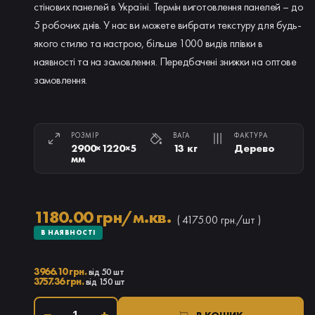
стінових панелей в Україні. Термін виготовлення панелей – до
5 робочих днів. У нас ви можете вибрати текстуру для будь-
якого стилю та настрою, більше 1000 видів плівки в
наявності та на замовлення. Передбачені знижки на оптове
замовлення.
РОЗМІР
ВАГА
ФАКТУРА
2900×1220×5
13 кг
Дерево
мм
1180.00 грн/м.кв.
( 4175.00 грн./шт )
В НАЯВНОСТІ
3966.10 грн.
від 50 шт
3757.36 грн.
від 150 шт