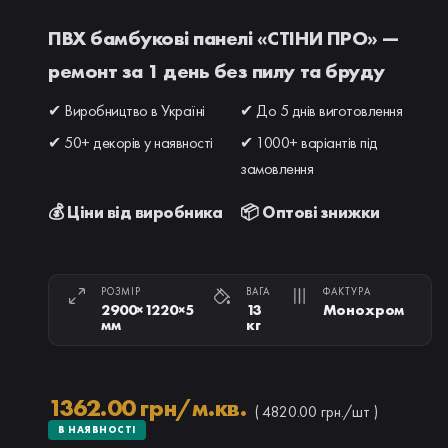
ПВХ бамбукові панелі «СТІНИ ПРО» —
ремонт за 1 день без пилу та бруду
✔ Виробництво в Україні
✔ До 5 днів виготовлення
✔ 50+ декорів у наявності
✔ 1000+ варіантів під
замовлення
💰 Ціни від виробника
📦 Оптові знижки
РОЗМІР
ВАГА
ФАКТУРА
2900×1220×5
13
Монохром
мм
кг
1362.00 грн/м.кв.
( 4820.00 грн./шт )
В НАЯВНОСТІ