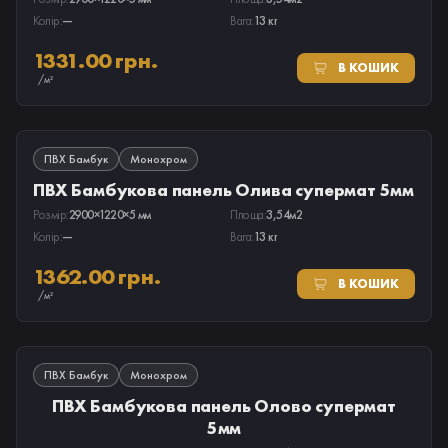
Колір:
—
Вага:
13 кг
1331.00 грн.
В КОШИК
/м²
В НАЯВНОСТІ
ПВХ Бамбук
Монохром
ПВХ Бамбукова панель Олива супермат 5мм
Розмір:
2900×1220×5 мм
Площа:
3,54м2
Колір:
—
Вага:
13 кг
1362.00 грн.
В КОШИК
/м²
В НАЯВНОСТІ
ПВХ Бамбук
Монохром
ПВХ Бамбукова панель Олово супермат
5мм