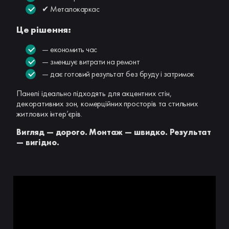
✔ Металокаркас
Це рішення:
— економить час
— зменшує витрати на ремонт
— дає готовий результат без бруду і затримок
Панелі ідеально підходять для акцентних стін,
декоративних зон, комерційних просторів та стильних
житлових інтер’єрів.
Вигляд — дорого. Монтаж — швидко. Результат
— вигідно.