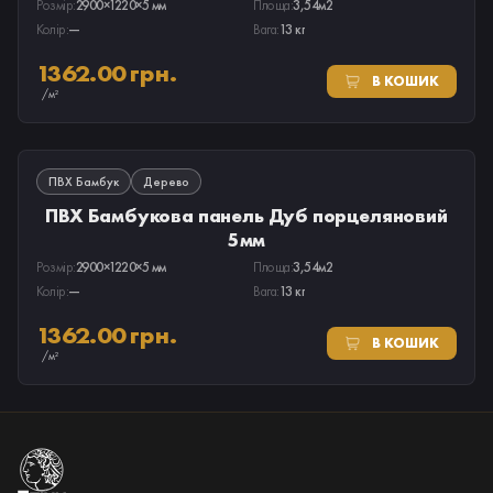
Розмір:
2900×1220×5 мм
Площа:
3,54м2
Колір:
—
Вага:
13 кг
1362.00 грн.
В КОШИК
/м²
В НАЯВНОСТІ
ПВХ Бамбук
Дерево
ПВХ Бамбукова панель Дуб порцеляновий
5мм
Розмір:
2900×1220×5 мм
Площа:
3,54м2
Колір:
—
Вага:
13 кг
1362.00 грн.
В КОШИК
/м²