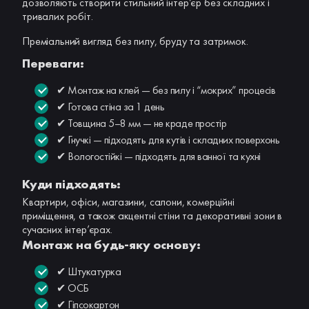
дозволяють створити стильний інтер’єр без складних і
тривалих робіт.
Преміальний вигляд без пилу, бруду та затримок.
Переваги:
✔ Монтаж на клей — без пилу і “мокрих” процесів
✔ Готова стіна за 1 день
✔ Товщина 5–8 мм — не краде простір
✔ Гнучкі — підходять для кутів і складних поверхонь
✔ Вологостійкі — підходять для ванної та кухні
Куди підходять:
Квартири, офіси, магазини, салони, комерційні
приміщення, а також акцентні стіни та декоративні зони в
сучасних інтер’єрах.
Монтаж на будь-яку основу:
✔ Штукатурка
✔ ОСБ
✔ Гіпсокартон