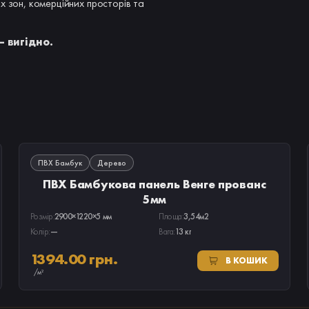
х зон, комерційних просторів та
 вигідно.
В НАЯВНОСТІ
ПВХ Бамбук
Дерево
ПВХ Бамбукова панель Венге прованс
5мм
Розмір:
2900×1220×5 мм
Площа:
3,54м2
Колір:
—
Вага:
13 кг
1394.00 грн.
В КОШИК
/м²