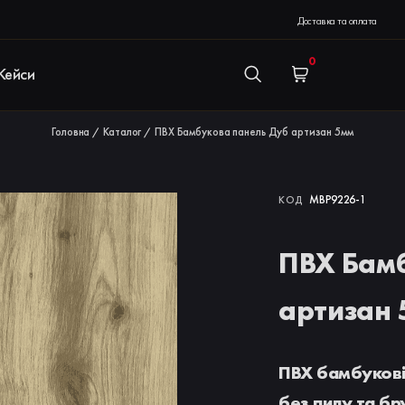
Доставка та оплата
0
Кейси
Головна
Каталог
ПВХ Бамбукова панель Дуб aртизан 5мм
/
/
MBP9226-1
КОД
ПВХ Бам
aртизан
ПВХ бамбукові
без пилу та б