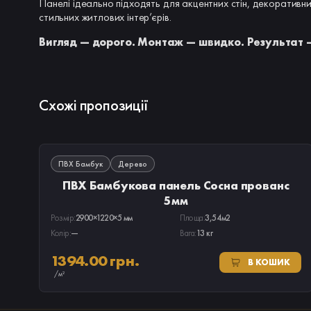
Панелі ідеально підходять для акцентних стін, декоративни
стильних житлових інтер’єрів.
Вигляд — дорого. Монтаж — швидко. Результат —
Схожі пропозиції
В НАЯВНОСТІ
ПВХ Бамбук
Дерево
ПВХ Бамбукова панель Сосна прованс
5мм
Розмір:
2900×1220×5 мм
Площа:
3,54м2
Колір:
—
Вага:
13 кг
1394.00 грн.
В КОШИК
/м²