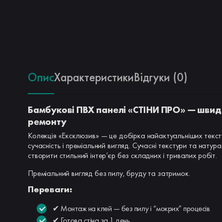
Опис
Характеристики
Відгуки (0)
Бамбукові ПВХ панелі «СТІНИ ПРО» — швид
ремонту
Колекція «Ексклюзив» — це добірка найактуальніших тексту
сучасність і преміальний вигляд. Сучасні текстури та нату
створити стильний інтер’єр без складних і тривалих робіт.
Преміальний вигляд без пилу, бруду та затримок.
Переваги:
✔ Монтаж на клей — без пилу і “мокрих” процесів
✔ Готова стіна за 1 день