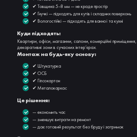
✔ Товщина 5–8 мм — не краде простір
✔ Гнучкі — підходять для кутів і складних поверхонь
✔ Вологостійкі — підходять для ванної та кухні
Куди підходять:
Квартири, офіси, магазини, салони, комерційні приміщення, 
декоративні зони в сучасних інтер’єрах.
Монтаж на будь-яку основу:
✔ Штукатурка
✔ ОСБ
✔ Гіпсокартон
✔ Металокаркас
Це рішення:
— економить час
— зменшує витрати на ремонт
— дає готовий результат без бруду і затримок