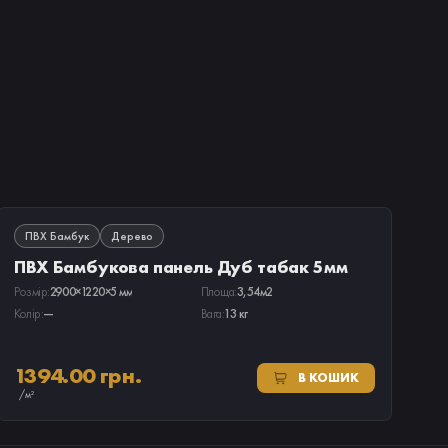
В НАЯВНОСТІ
ПВХ Бамбук
Дерево
ПВХ Бамбукова панель Дуб табак 5мм
Розмір:
2900×1220×5 мм
Площа:
3,54м2
Колір:
—
Вага:
13 кг
1394.00 грн.
В КОШИК
/м²