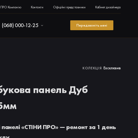
ПРО Компанію
Контакти
Офіційні представники
Кабінет дизайнера
(068) 000-12-25
Передзвоніть мені
Ексклюзив
КОЛЕКЦІЯ
букова панель Дуб
 5мм
 панелі «СТІНИ ПРО» — ремонт за 1 день
руду