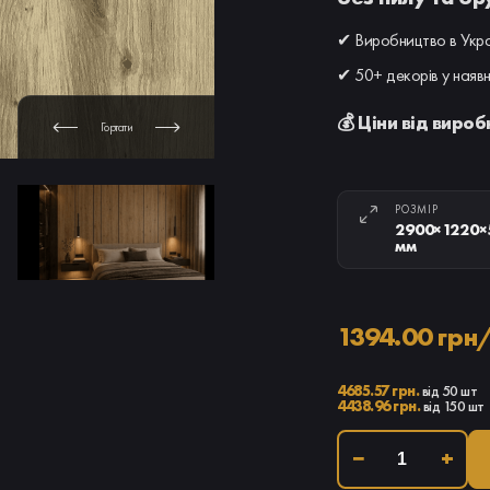
✔ Виробництво в Укра
✔ 50+ декорів у наявн
💰 Ціни від виро
Гортати
РОЗМІР
2900×1220×
мм
1394.00 грн
4685.57 грн.
від 50 шт
4438.96 грн.
від 150 шт
−
+