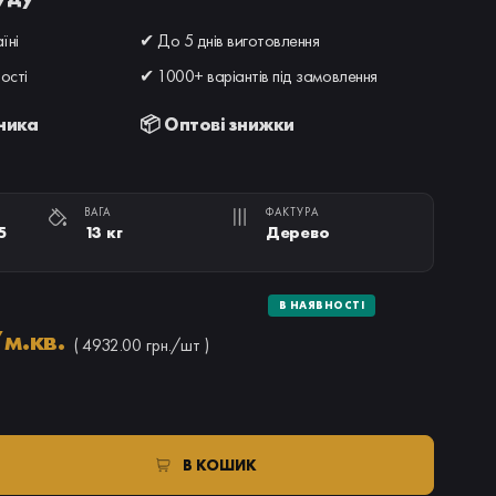
їні
✔ До 5 днів виготовлення
ості
✔ 1000+ варіантів під замовлення
бника
📦 Оптові знижки
ВАГА
ФАКТУРА
5
13 кг
Дерево
В НАЯВНОСТІ
/м.кв.
( 4932.00 грн./шт )
В КОШИК