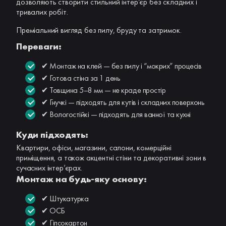
дозволяють створити стильний інтер’єр без складних і
тривалих робіт.
Преміальний вигляд без пилу, бруду та затримок.
Переваги:
✔ Монтаж на клей — без пилу і “мокрих” процесів
✔ Готова стіна за 1 день
✔ Товщина 5–8 мм — не краде простір
✔ Гнучкі — підходять для кутів і складних поверхонь
✔ Вологостійкі — підходять для ванної та кухні
Куди підходять:
Квартири, офіси, магазини, салони, комерційні
приміщення, а також акцентні стіни та декоративні зони в
сучасних інтер’єрах.
Монтаж на будь-яку основу:
✔ Штукатурка
✔ ОСБ
✔ Гіпсокартон