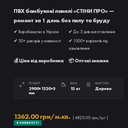
ПВХ бамбукові панелі «СТІНИ ПРО» —
ремонт за 1 день без пилу та бруду
✔ Виробництво в Україні
✔ До 5 днів виготовлення
✔ 50+ декорів у наявності
✔ 1000+ варіантів під
замовлення
💰 Ціни від виробника
📦 Оптові знижки
РОЗМІР
ВАГА
ФАКТУРА
2900×1220×5
13 кг
Дерево
мм
1362.00 грн/м.кв.
( 4820.00 грн./шт )
В НАЯВНОСТІ