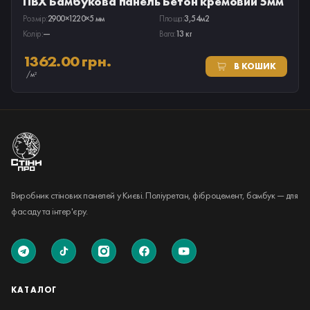
ПВХ Бамбукова панель Бетон кремовий 5мм
Розмір:
2900×1220×5 мм
Площа:
3,54м2
Колір:
—
Вага:
13 кг
1362.00 грн.
В КОШИК
/м²
Виробник стінових панелей у Києві. Поліуретан, фіброцемент, бамбук — для
фасаду та інтер'єру.
КАТАЛОГ