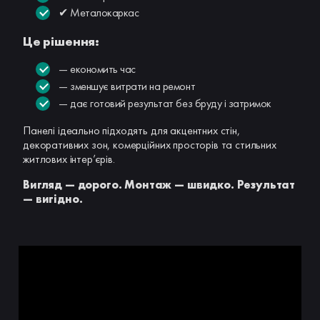
✔ Металокаркас
Це рішення:
— економить час
— зменшує витрати на ремонт
— дає готовий результат без бруду і затримок
Панелі ідеально підходять для акцентних стін,
декоративних зон, комерційних просторів та стильних
житлових інтер’єрів.
Вигляд — дорого. Монтаж — швидко. Результат
— вигідно.