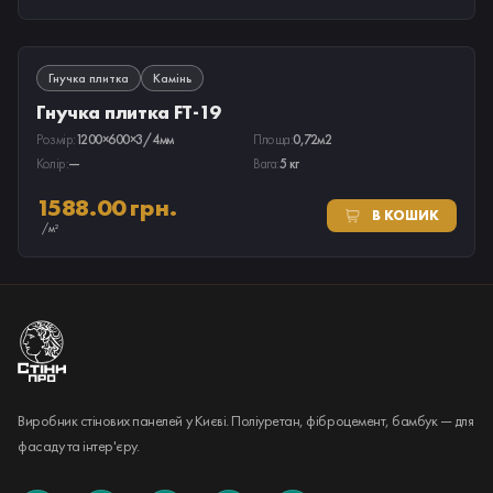
ПІД ЗАМОВЛЕННЯ
Гнучка плитка
Камінь
Гнучка плитка FT-19
Розмір:
1200×600×3/4мм
Площа:
0,72м2
Колір:
—
Вага:
5 кг
1588.00 грн.
В КОШИК
/м²
Виробник стінових панелей у Києві. Поліуретан, фіброцемент, бамбук — для
фасаду та інтер'єру.