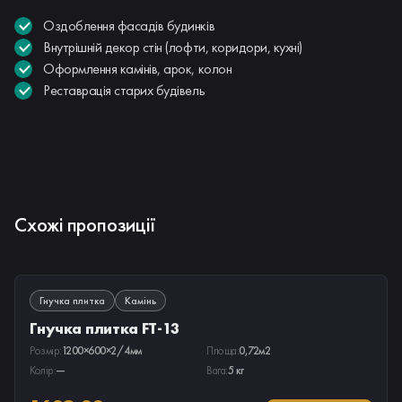
Оздоблення фасадів будинків
Внутрішній декор стін (лофти, коридори, кухні)
Оформлення камінів, арок, колон
Реставрація старих будівель
Схожі пропозиції
ПІД ЗАМОВЛЕННЯ
Гнучка плитка
Камінь
Гнучка плитка FT-13
Розмір:
1200×600×2/4мм
Площа:
0,72м2
Колір:
—
Вага:
5 кг